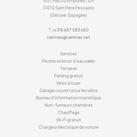
a St.Martí d’Empúries, s/n
17470
Sant Pere Pescador
(Gérone, Espagne)
T:
(+34) 687 583 660
canmas@canmas.net
Services
Piscine exterior d’eau salée
Terrasse
Parking gratuit
Velós à louer
Garage couvert pour les vélos
Bureau d’information touristique
Non-fumeurs chambres
Chauffage
Wi-Fi gratuit
Chargeur électrique de voiture