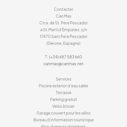
Contacter
Can Mas
Ctra. de St. Pere Pescador
a St.Martí d’Empúries, s/n
17470
Sant Pere Pescador
(Gérone, Espagne)
T:
(+34) 687 583 660
canmas@canmas.net
Services
Piscine exterior d’eau salée
Terrasse
Parking gratuit
Velós à louer
Garage couvert pour les vélos
Bureau d’information touristique
Non-fumeurs chambres